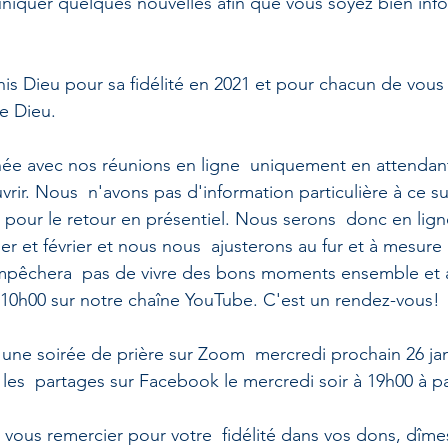
quer quelques nouvelles afin que vous soyez bien infor
is Dieu pour sa fidélité en 2021 et pour chacun de vous 
e Dieu. 
e avec nos réunions en ligne  uniquement en attendant 
vrir. Nous  n'avons pas d'information particulière à ce su
 pour le retour en présentiel. Nous serons  donc en lign
ier et février et nous nous  ajusterons au fur et à mesure p
mpêchera  pas de vivre des bons moments ensemble et 
10h00 sur notre chaîne YouTube. C'est un rendez-vous!
ne soirée de prière sur Zoom  mercredi prochain 26 janv
es  partages sur Facebook le mercredi soir à 19h00 à part
 vous remercier pour votre  fidélité dans vos dons, dîme