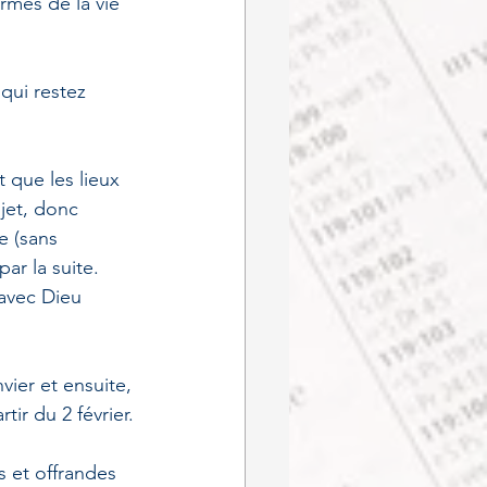
més de la vie 
qui restez 
que les lieux 
jet, donc 
e (sans 
ar la suite. 
avec Dieu 
ier et ensuite, 
ir du 2 février.
s et offrandes 