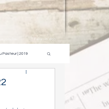
s joindre
Faire un don
u Pasteur | 2019
22