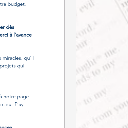
otre budget. 
er dès 
rci à l'avance 
miracles, qu'il 
rojets qui 
à notre page 
t sur Play 
ance». 