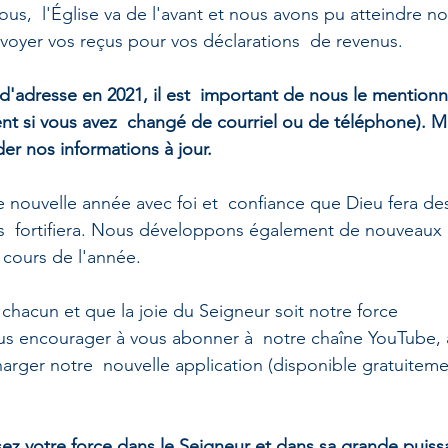
us,  l'Église va de l'avant et nous avons pu atteindre n
voyer vos reçus pour vos déclarations  de revenus. 
d'adresse en 2021, il est  important de nous le mentionn
t si vous avez  changé de courriel ou de téléphone). Me
er nos informations à jour.
nouvelle année avec foi et  confiance que Dieu fera des 
  fortifiera. Nous développons également de nouveaux p
 cours de l'année.
chacun et que la joie du Seigneur soit notre force
s encourager à vous abonner à  notre chaîne YouTube, 
arger notre  nouvelle application (disponible gratuitemen
sez votre force dans le Seigneur et dans sa grande puiss