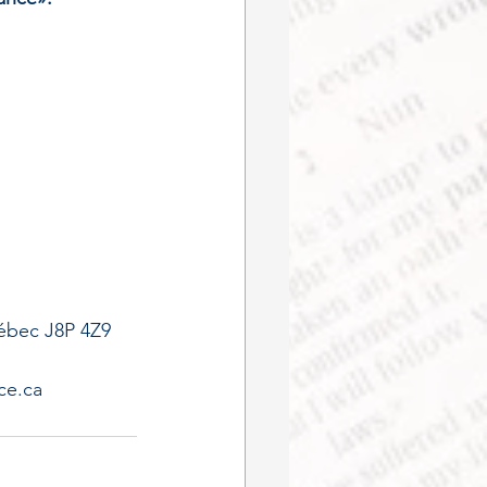
uébec J8P 4Z9
ce.ca