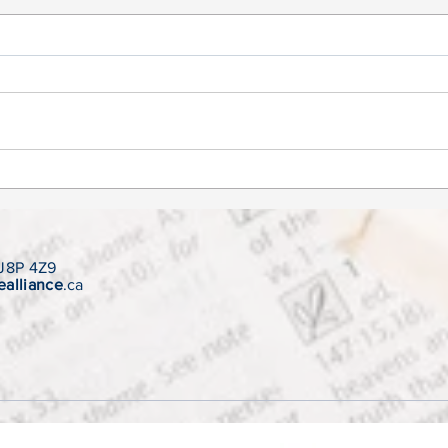
Restons connectés | 24 mars
Rest
2022
févr
 J8P 4Z9
ealliance
.ca