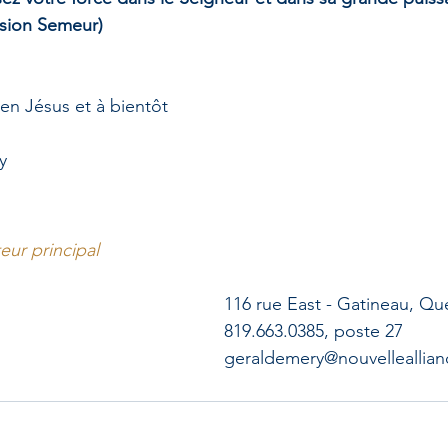
rsion Semeur)
en Jésus et à bientôt
y
eur principal
116 rue East - Gatineau, Q
819.663.0385, poste 27
geraldemery@nouvelleallian