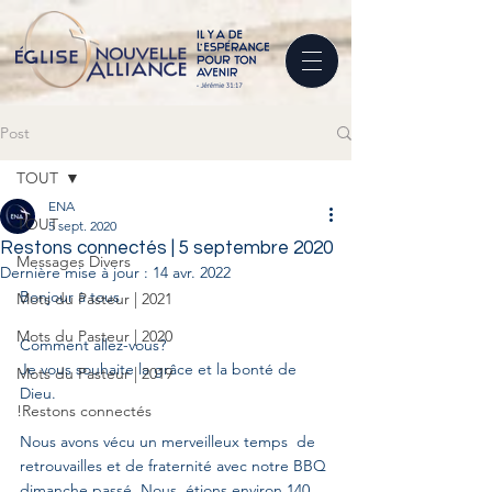
Post
TOUT
ENA
TOUT
5 sept. 2020
Restons connectés | 5 septembre 2020
Messages Divers
Dernière mise à jour :
14 avr. 2022
Bonjour à tous 
Mots du Pasteur | 2021
Mots du Pasteur | 2020
Comment allez-vous?
Je vous souhaite la grâce et la bonté de 
Mots du Pasteur | 2019
Dieu.
!Restons connectés
Nous avons vécu un merveilleux temps  de 
retrouvailles et de fraternité avec notre BBQ 
dimanche passé. Nous  étions environ 140 