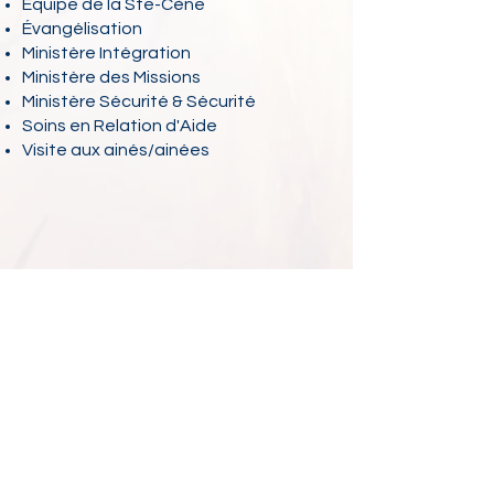
Équipe de la Ste-Cène
Évangélisation
Ministère Intégration
Ministère des Missions
Ministère Sécurité & Sécurité
​Soins en Relation d'Aide
Visite aux ainés/ainées
Église Nouvelle Alliance
116 rue East - Gatineau, Québec J8P 4Z9
819-663-0385
| eglise@
nouvellealliance
.ca